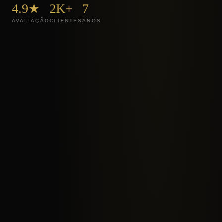
4.9★
2K+
7
AVALIAÇÃO
CLIENTES
ANOS